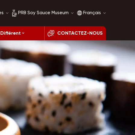
es
PRB Soy Sauce Museum
Français
Différent
CONTACTEZ-NOUS
Histoire de la sauce
English
soja
français
Comparaison de la
sauce soja
русский
español
العربية