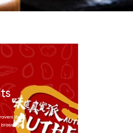
ts
travers des
e brassage