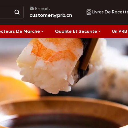
E-mail :
Livres De Recett
customer@prb.cn
ecteurs De Marché
Qualité Et Sécurité
Un PRB 
Recettes
Aliments Fermentés Et Aliments En Conserve
Alimentation saine