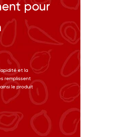
ment pour
n
apidité et la
s remplissent
insi le produit