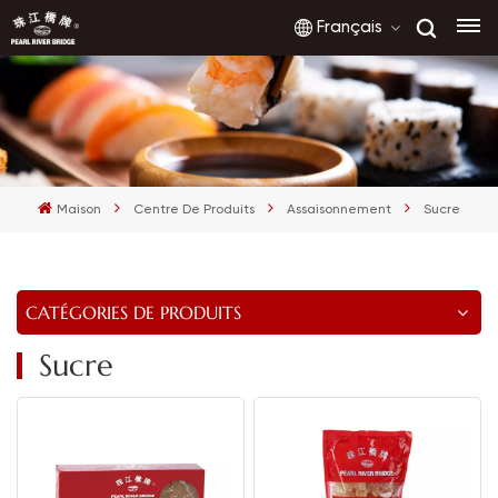
Français
English
français
Maison
Centre De Produits
Assaisonnement
Sucre
русский
español
CATÉGORIES DE PRODUITS
العربية
Sucre