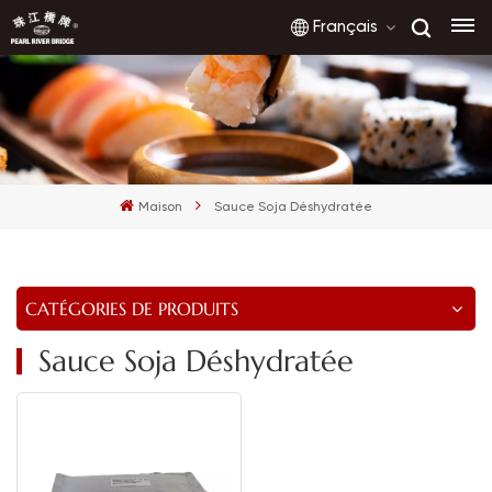
Français
English
français
Maison
Sauce Soja Déshydratée
русский
español
CATÉGORIES DE PRODUITS
العربية
Sauce Soja Déshydratée