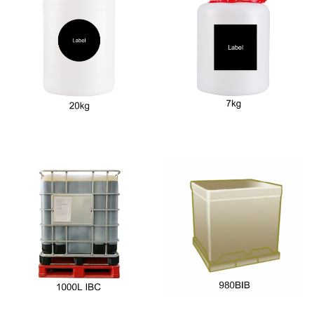
PRB est également
nous soucions de
un expert export
ce qui vous
sur lequel vous
préoccupe.
pouvez compter.