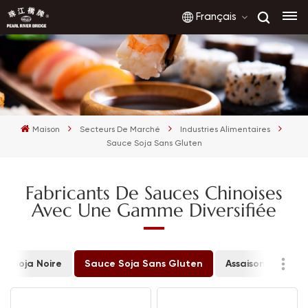
Français
English
français
Maison
Secteurs De Marché
Industries Alimentaires
русский
Sauce Soja Sans Gluten
español
Fabricants De Sauces Chinoises
Avec Une Gamme Diversifiée
العربية
e Soja Noire
Sauce Soja Sans Gluten
Assaisonnement 