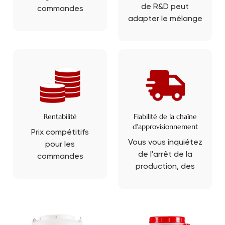
de R&D peut
commandes
adapter le mélange
importantes et
d'assaisonnements
évoluer à mesure
aux exigences
que la demande
spécifiques du
augmente ? Oui,
produit, en
nous couvrons
personnalisant
votre montant
votre saveur unique
grâce à notre ligne
avec PRB.
de production
Rentabilité
Fiabilité de la chaîne
mature.
d'approvisionnement
Prix compétitifs
Vous vous inquiétez
pour les
de l'arrêt de la
commandes
production, des
groupées, nous
retards de livraison
budgétisons
et des problèmes
chaque détail.
de
Emballage,
dédouanement ?
expédition, nous