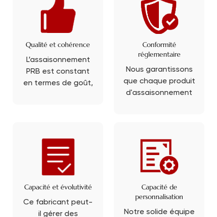
Qualité et cohérence
Conformité
réglementaire
L’assaisonnement
Nous garantissons
PRB est constant
que chaque produit
en termes de goût,
d'assaisonnement
de texture et de
de PRB répond aux
qualité pour
normes de sécurité
garantir l’uniformité
alimentaire et de
du goût de vos
qualité de
produits finaux.
fabrication.
Capacité et évolutivité
Capacité de
personnalisation
Ce fabricant peut-
Notre solide équipe
il gérer des