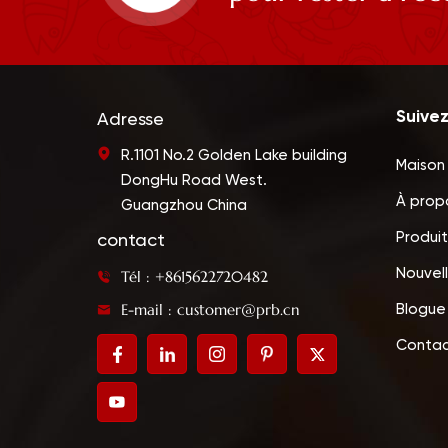
Suive
Adresse
R.1101 No.2 Golden Lake building
Maison
DongHu Road West.
À prop
Guangzhou China
Produit
contact
Nouvel
Tél : +8615622720482
E-mail : customer@prb.cn
Blogue
Contac