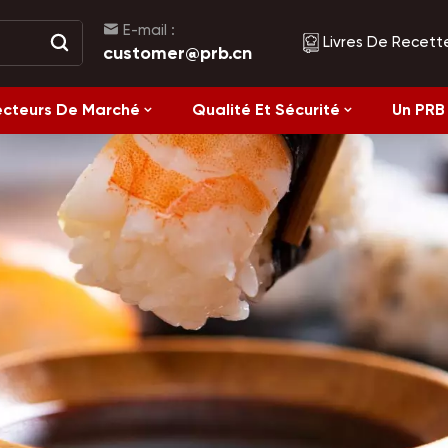
E-mail :
Livres De Recett
customer@prb.cn
ecteurs De Marché
Qualité Et Sécurité
Un PRB 
Recettes
Aliments Fermentés Et Aliments En Conserve
Alimentation saine