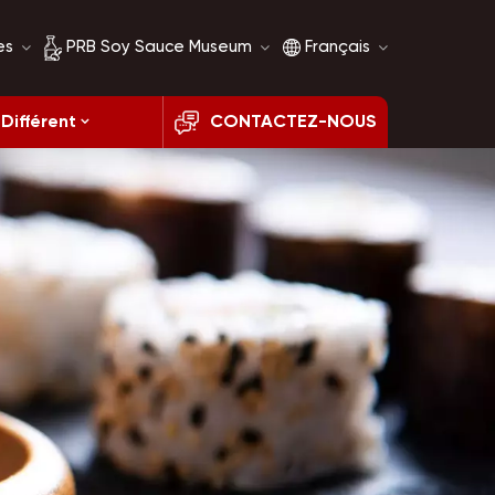
es
PRB Soy Sauce Museum
Français
Différent
CONTACTEZ-NOUS
Histoire de la sauce
English
soja
français
Comparaison de la
sauce soja
русский
español
العربية