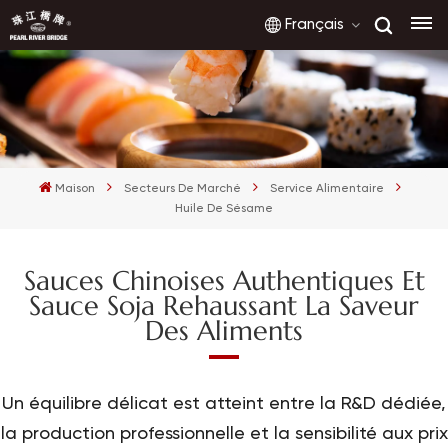
Français
English
français
Maison
Secteurs De Marché
Service Alimentaire
русский
Huile De Sésame
español
Sauces Chinoises Authentiques Et
Sauce Soja Rehaussant La Saveur
العربية
Des Aliments
Un équilibre délicat est atteint entre la R&D dédiée,
la production professionnelle et la sensibilité aux prix