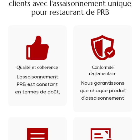
clients avec l'assaisonnement unique
pour restaurant de PRB
Qualité et cohérence
Conformité
réglementaire
L’assaisonnement
Nous garantissons
PRB est constant
que chaque produit
en termes de goût,
d'assaisonnement
de texture et de
de PRB répond aux
qualité pour
normes de sécurité
garantir l’uniformité
alimentaire et de
du goût de vos
qualité de
produits finaux.
fabrication.