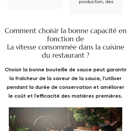
production, des
groupées, nous
retards de livraison
budgétisons
et des problèmes
chaque détail.
de
Emballage,
Comment choisir la bonne capacité en
dédouanement ?
expédition, nous
fonction de
PRB est également
nous soucions de
un expert export
La vitesse consommée dans la cuisine
ce qui vous
sur lequel vous
préoccupe.
du restaurant ?
pouvez compter.
Choisir la bonne bouteille de sauce peut garantir
la fraîcheur de la saveur de la sauce, l'utiliser
pendant la durée de conservation et améliorer
le coût et l'efficacité des matières premières.