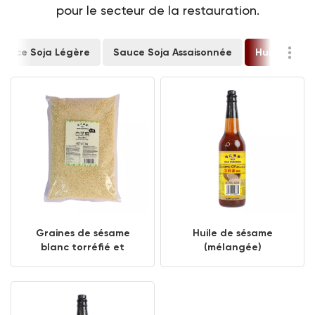
pour le secteur de la restauration.
Sauce Soja Légère
Sauce Soja Assaisonnée
Huile De S
Graines de sésame
Huile de sésame
blanc torréfié et
(mélangée)
graines de sésame noir
de qualité supérieure