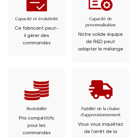
Capacité et évolutivité
Capacité de
personnalisation
Ce fabricant peut-
Notre solide équipe
il gérer des
de R&D peut
commandes
adapter le mélange
importantes et
d'assaisonnements
évoluer à mesure
aux exigences
que la demande
spécifiques du
augmente ? Oui,
produit et
nous couvrons
personnaliser votre
votre montant
saveur unique avec
grâce à notre ligne
PRB.
de production
Rentabilité
Fiabilité de la chaîne
mature.
d'approvisionnement
Prix compétitifs
Vous vous inquiétez
pour les
de l'arrêt de la
commandes