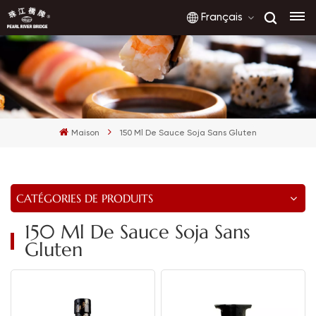
Français
English
français
Maison
150 Ml De Sauce Soja Sans Gluten
русский
español
CATÉGORIES DE PRODUITS
العربية
150 Ml De Sauce Soja Sans
Gluten