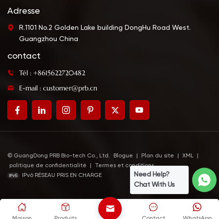
Adresse
R.1101 No.2 Golden Lake building DongHu Road West.
Guangzhou China
contact
Tél : +8615622720482
E-mail : customer@prb.cn
© GuangDong PRB Bio-tech Co., Ltd.
Blogue
|
Plan du site
|
XML
|
politique de confidentialité
|
Termes et conditions
Need Help?
IPv6 RÉSEAU PRIS EN CHARGE
Chat With Us
Maison
Produits
Contact
WhatsApp