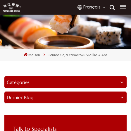
Français
English
français
Maison
Sauce Soja Yamaroku Vieillie 4 Ans
русский
español
Catégories
العربية
Dernier Blog
Talk to Specialists