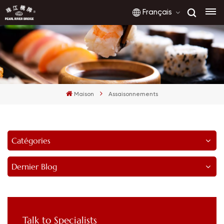
Français
English
français
Maison
Assaisonnements
русский
español
Catégories
العربية
Dernier Blog
Talk to Specialists