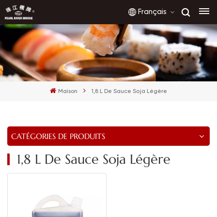
Français
English
français
Maison
1,8 L De Sauce Soja Légère
русский
español
CATÉGORIES DE PRODUITS
العربية
1,8 L De Sauce Soja Légère