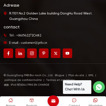
Adresse
R.1101 No.2 Golden Lake building DongHu Road West.
Guangzhou China
contact
Tél : +8615622720482
E-mail : customer@prb.cn
© GuangDong PRB Bio-tech Co., Ltd.
Blogue
|
Plan du site
|
XML
|
politique de confidentialité
|
Termes et conditions
Need Help?
IPv6 RÉSEAU PRIS EN CHARGE
Chat With Us
Maison
Produits
Contact
WhatsApp