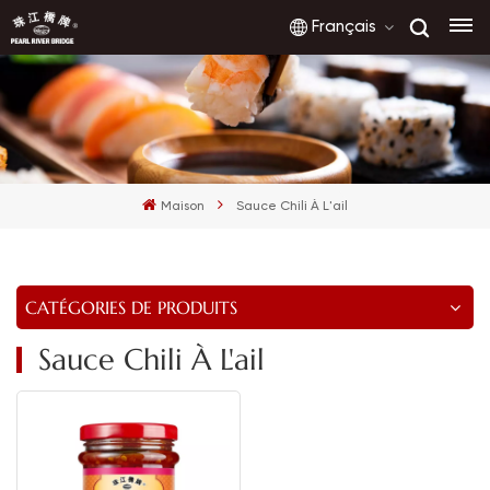
Français
English
français
Maison
Sauce Chili À L'ail
русский
español
CATÉGORIES DE PRODUITS
العربية
Sauce Chili À L'ail