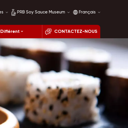
es
PRB Soy Sauce Museum
Français
Différent
CONTACTEZ-NOUS
Histoire de la sauce
English
soja
français
Comparaison de la
sauce soja
русский
español
العربية