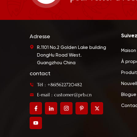
Suive
Adresse
R.1101 No.2 Golden Lake building
Maison
DongHu Road West.
À prop
Guangzhou China
Produit
contact
Nouvel
Tél : +8615622720482
E-mail : customer@prb.cn
Blogue
Contac