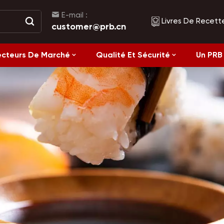
E-mail :
Livres De Recett
customer@prb.cn
ecteurs De Marché
Qualité Et Sécurité
Un PRB 
Recettes
Aliments Fermentés Et Aliments En Conserve
Alimentation saine