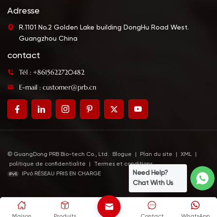
Adresse
R.1101 No.2 Golden Lake building DongHu Road West.
Guangzhou China
contact
Tél : +8615622720482
E-mail : customer@prb.cn
© GuangDong PRB Bio-tech Co., Ltd.
Blogue
|
Plan du site
|
XML
|
politique de confidentialité
|
Termes et conditions
Need Help?
IPv6 RÉSEAU PRIS EN CHARGE
Chat With Us
Maison
Produits
Contact
WhatsApp