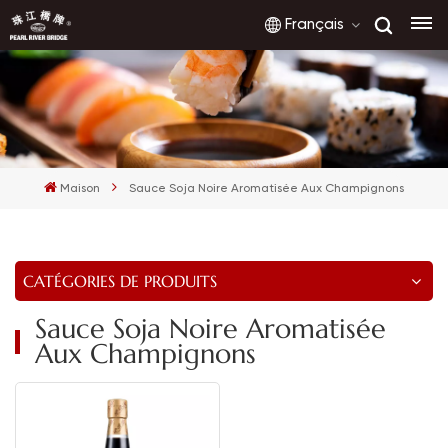
Français
English
français
Maison
Sauce Soja Noire Aromatisée Aux Champignons
русский
español
CATÉGORIES DE PRODUITS
العربية
Sauce Soja Noire Aromatisée
Aux Champignons