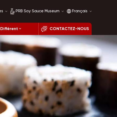
es
PRB Soy Sauce Museum
Français
Différent
CONTACTEZ-NOUS
Histoire de la sauce
English
soja
français
Comparaison de la
sauce soja
русский
español
العربية