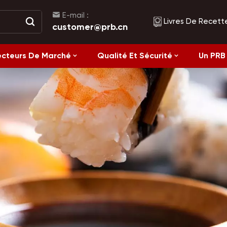
E-mail :
Livres De Recett
customer@prb.cn
ecteurs De Marché
Qualité Et Sécurité
Un PRB 
Recettes
Aliments Fermentés Et Aliments En Conserve
Alimentation saine