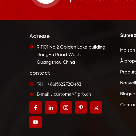
Suive
Adresse
R.1101 No.2 Golden Lake building
Maison
DongHu Road West.
À prop
Guangzhou China
Produit
contact
Nouvel
Tél : +8615622720482
E-mail : customer@prb.cn
Blogue
Contac