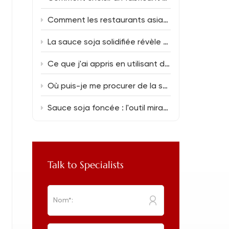
Comment les restaurants asiatiques peuvent réduire leurs coûts alimentaires sans sacrifier la saveur
La sauce soja solidifiée révèle une magie gustative unique.
Ce que j'ai appris en utilisant de la sauce soja à teneur réduite en sel (150 ml) dans la cuisine de tous les jours
Où puis-je me procurer de la sauce soja en gros pour un nouveau restaurant ?
Sauce soja foncée : l'outil miracle pour rattraper les ratés en cuisine
Talk to Specialists