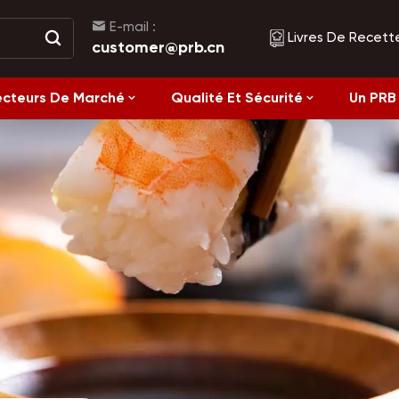
E-mail :
Livres De Recett
customer@prb.cn
ecteurs De Marché
Qualité Et Sécurité
Un PRB 
Recettes
Aliments Fermentés Et Aliments En Conserve
Alimentation saine