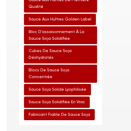
Sauce Aux Huîtres De Première
Qualité
Sauce Aux Huîtres Golden Label
Bloc D'assaisonnement À La
Sauce Soja Solidifiée
Cubes De Sauce Soja
Déshydratés
Blocs De Sauce Soja
Concentrée
Sauce Soja Solide Lyophilisée
Sauce Soja Solidifiée En Vrac
Fabricant Fiable De Sauce Soja