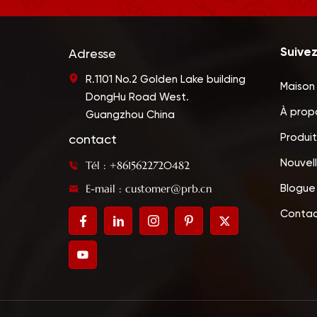
Suive
Adresse
R.1101 No.2 Golden Lake building
Maison
DongHu Road West.
À prop
Guangzhou China
Produit
contact
Nouvel
Tél : +8615622720482
E-mail : customer@prb.cn
Blogue
Contac