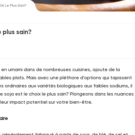
t Le Plus Sain?
 plus sain?
e en umami dans de nombreuses cuisines, ajoute de la
bles plats. Mais avec une pléthore d'options qui tapissent
 ordinaires aux variétés biologiques aux faibles sodiums, il
 soja est le choix le plus sain? Plongeons dans les nuances
eur impact potentiel sur votre bien-être.
aire
t généralement fabriqué à partir de soja, de blé, de sel et