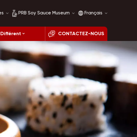
es
PRB Soy Sauce Museum
Français
Différent
CONTACTEZ-NOUS
Histoire de la sauce
English
soja
français
Comparaison de la
sauce soja
русский
español
العربية